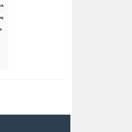
ch
 Union und das europäische
ng
piel Bochum
n