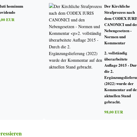
 kirchliche Ausnahmerecht bei der Sakramentenspendung in Notfällen, das Beic
luti hominum
Der Kirchliche
ht
ovidendo
Strafprozess nach
ischofs – Effizient, professionell, zielorientiert?
dem CODEX IURI
,00 EUR
n Institution und Spontaneität. Kanonistische Erwägungen
CANONICI und de
len in den Jahren 1964 und 1987
Nebengesetzen -
Normen und
Kommentar
2. vollständig
überarbeitete
Auflage 2015 - Dur
 UND DIE PLURALITÄT DER LEBENSWIRKLICHKEITEN
die 2.
Ergänzungslieferu
und Ehetraditionen der Völker
(2022) wurde der
derungen (c. 1057 CIC) und Konsensmängel (cc. 1095-1103 CIC) einander? Ei
Kommentar auf de
olischen Kirche
aktuellen Stand
reich des Eherechts Konsequenzen für die Verwaltungskanonis-tik?
gebracht.
lle und interkonfessionelle Eherecht der katholischen Kirche
98,00 EUR
r Eheschließung zwischen Katholiken und Orthodoxen anzuwen-den? Eine kritis
und ihre Spannungen zur kirchlichen Ehepastoral
ressieren