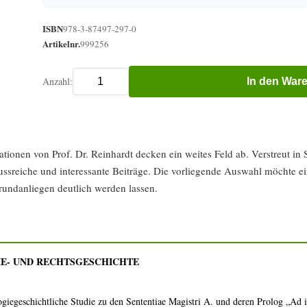
ISBN
978-3-87497-297-0
Artikelnr.
999256
Anzahl:
In den War
ationen von Prof. Dr. Reinhardt decken ein weites Feld ab. Verstreut 
lussreiche und interessante Beiträge. Die vorliegende Auswahl möchte e
undanliegen deutlich werden lassen.
IE- UND RECHTSGESCHICHTE
logiegeschichtliche Studie zu den Sententiae Magistri A. und deren Prolog „Ad 