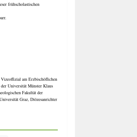
eser frühscholastischen
arr.
 Vizeoffizial am Erzbischöflichen
 der Universität Münster Klaus
heologischen Fakultät der
Universität Graz, Diözesanrichter
chnittmenge von Dogmatik und