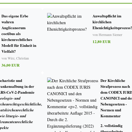
Das eigene Erbe
Anwaltspflicht im
wahren
kirchlichen
D DIE GETRENNTEN KIRCHEN UND KIRCHLICHEN GEMEIN-SCHAF
Anglicanorum
Ehenichtigkeitsprozess
coetibus als
von Hermann Siemer
 der katholischen Kirchenverfassung
kirchenrechtliches
12,80 EUR
i“ und die nichtkatholischen Kirchen und kirchlichen Gemein-schaften
Modell für Einheit in
g und das kanonische Recht
Vielfalt?
 ökumenischen Dialogs, vor allem im Hinblick auf die Altka-tholiken
von Wirz, Christian
ogischen Stellung der nichtkatholischen Christen im CIC/1983
36,00 EUR
ng durch evangelische Christen in der katholischen Kirche? Eine Anfrage an 
charistie und
Der Kirchliche
schränkung des päpstlichen Jurisdiktionsprimats im Hinblick auf die nichtkatho
ankensalbung in der
Strafprozess nach
RS-CoV-2-Pandemie
dem CODEX IURI
onsprimat im ökumenischen Dialog. Kirchenrechtliche Reflexio-nen
CANONICI und de
eologie- und
Nebengesetzen -
rchenrechtsgeschichtliche,
Normen und
aatskirchenrechtliche
Kommentar
wie liturgie- und
CHAFT
kramentenrechtliche
2. vollständig
pekte
nistischer Sicht
überarbeitete