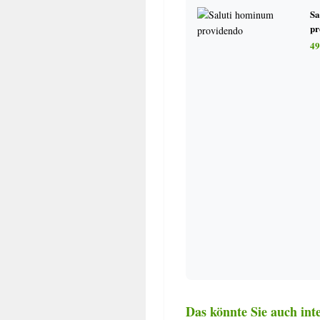
„In periculo mortis“: Das
Sa
aus kirchenrechtlicher Sic
pr
Die Beratungsgremien des B
49
Kirchliches Leben zwische
Eppinghovener Pfarrerwah
III. DIE KIRCHLICHE EHE
Kodikarischer Ehebegriff 
Entsprechen Konsensanfor
Ehekonsensrecht der kath
Hat c. 11 CIC/1983 im Be
Anfragen an das interritue
Welches Recht ist bei de
2 Dignitas connubii
Ehenichtigkeitsverfahren 
Das könnte Sie auch inte