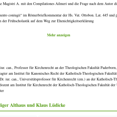
iae Magistri A. mit den Compilationes Ailmeri und die Frage nach dem Autor di
mento coniugii“ im Römerbriefkommentar der Hs. Vat. Ottobon. Lat. 445 und p
n der Frühscholastik auf dem Weg zur Ehenichtigkeitserklärung
Mehr anzeigen
S GOTTES
nstitute der „receptio legis“ und der Codex Iuris Canonici
 iur. can., Professor für Kirchenrecht an der Theologischen Fakultät Paderborn,
irchliche Gesetze?“
ragter am Institut für Kanonisches Recht der Katholisch-Theologischen Fakultät
 „Oikonomia“ als Anfrage an das katholische Kirchenrecht
 Dr. iur. can., Universitätsprofessor für Kirchenrecht (em.) an der Katholisch-T
lex“ (c. 1752 CIC). Anspruch und Wirklichkeit des kanoni-schen Rechts
sdozent am Institut für Kirchenrecht der Katholisch-Theologischen Fakultät der 
chte in der Kirche
ter
der Frau in der Katholischen Kirche
C/1917 und im CIC/1983. Ein Vergleich
atio. Ein Streitgespräch. Anfragen an Libero Gerosa
iger Althaus und Klaus Lüdicke
auf Sakramentenempfang. Eine kirchenrechtliche Fundamental-norm in der S