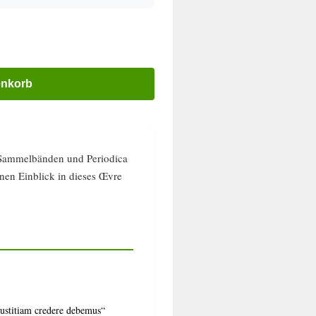
enkorb
in Sammelbänden und Periodica
inen Einblick in dieses Œvre
iustitiam credere debemus“