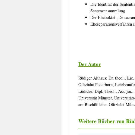
Die Identität der Sentent
Sentenzensammlung
Der Ehetraktat „De sacra
Eheseparationsverfahren i
II. DAS LEBEN DES VOLKE
Der Autor
Die kanonistischen Rechtsi
Rüdiger Althaus: Dr. theol., Lic.
„Inwieweit verpflichten k
Offizialat Paderborn, Lehrbeauft
Das orthodoxe Prinzip der
Lüdicke: Dipl.-Theol., Ass. jur.,
„Salus animarum suprema 
Universität Münster, Universität
Menschenrechte/Christenre
am Bischöflichen Offizialat Müns
Zur rechtlichen Stellung 
Der Häresiebegriff im CI
Communio und Excommunic
Weitere Bücher von Rüd
Das Recht der Gläubigen 
Pastoraltheologie