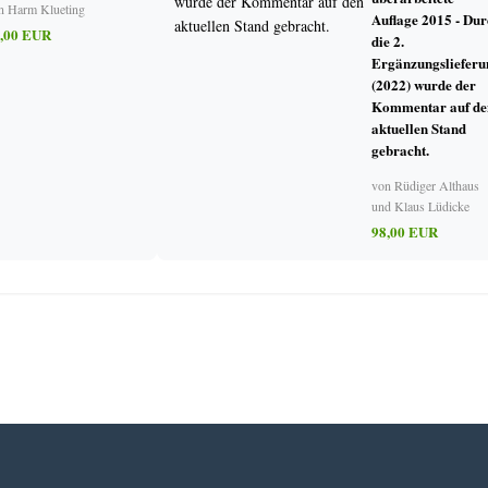
n Harm Klueting
 Distanz? Das Verhältnis von Staat und Kirche in Deutschland
Auflage 2015 - Dur
,00 EUR
 und Staat in den neuen mittel- und osteuropäischen Staaten der Europäischen
die 2.
Ergänzungslieferu
(2022) wurde der
 und leeren Kassen. Die theologischen Fakultäten in Deutsch-land. Zum Beis
Kommentar auf de
aktuellen Stand
gebracht.
von Rüdiger Althaus
und Klaus Lüdicke
98,00 EUR