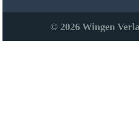
- Recht der Gläubigen auf Sakramentenempfang
- Tätige Teilnahme („actuosa participatio“)
© 2026 Wingen Verlag
- Sonntagspflicht
- Pfarrerpflichten>p>
- Das Dekret der Kongregation für den Gottesdienst>p>
2. Krankensalbung
Pflicht des Pfarrers und Recht der Gläubigen
Krankensalbung im staatlichen Recht
Krankensalbung in den kirchlichen Regelungen der ersten In
Muss-Bestimmung des § 30 Abs. 4 IfSG – fahrlässige Rechtsu