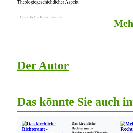
Theologiegeschichtlicher Aspekt
- Geistliche Kommunion
Meh
- Unterscheidung von substantia und species oder Substanz 
Kirchenrechtsgeschichtlicher Aspekt
Der Autor
- Decretum Gratiani
- IV. Laterankonzil 1215
- Konzil von Trient 1545-1563
Das könnte Sie auch in
- Catechismus Romanus 1566
Das kirchliche
- Codex Iuris Canonici 1917
Richteramt -
Rechtsgestalt,Theorie