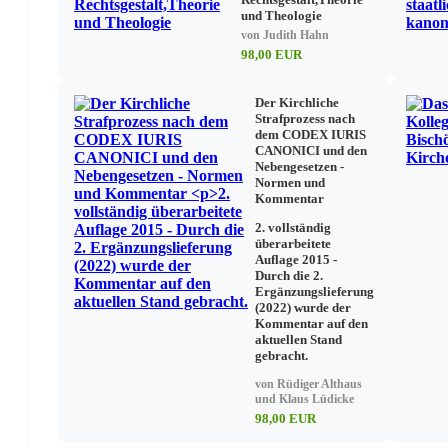
und Theologie
- Pius XII.: Enzyklika „Mediator Dei“ 1947
von Judith Hahn
98,00 EUR
- Zweites Vatikanisches Konzil 1963
Der Kirchliche
Strafprozess nach
- Paul VI.: Enzyklika „Mysterium fidei“ 1965
dem CODEX IURIS
CANONICI und den
Nebengesetzen -
- Paul VI.: Instruktion „Eucharisticum mysterium“ 1967
Normen und
Kommentar
2. vollständig
- Codex Iuris Canonici 1983
überarbeitete
Auflage 2015 -
Durch die 2.
- Johannes Paul II.: Instruktion „Sacerdotium ministeriale“ 19
Ergänzungslieferung
(2022) wurde der
Kommentar auf den
- Johannes Paul II.: Enzyklika „Ecclesia de eucharistia“
aktuellen Stand
gebracht.
von Rüdiger Althaus
- Kompendium des Katechismus der katholischen Kirche 200
und Klaus Lüdicke
98,00 EUR
Staatskirchenrechtlicher Aspekt