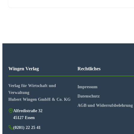
- Grundgesetz
- Die ungestörte Religionsausübung im Verfassungsrecht der
- IfSG und Coronaschutzverordnungen der Länder
- Einstellung aller Gottesdienste im Erzbistum Köln
Wingen Verlag
Rechtliches
Kirchenrechtlicher Aspekt der formalen Rechtskonformität d
Verlag für Wirtschaft und
Impressum
Kirchenrechtlicher Aspekt der sozialen Kommunikationsmitte
Verwaltung
Datenschutz
Hubert Wingen GmbH & Co. KG
AGB und Widerrufsbelehrung
Liturgierechtlicher und sakramentenrechtlicher Aspekt
Alfredistraße 32
45127 Essen
- Keine verändernden Eingriffe des Zelebranten in die Liturgi
(0201) 22 25 41