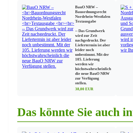
BauO NRW –
Allgemeine Schulverwaltung
Bauordnungsrecht
Nordrhein-Westfalen
Schülerverzeichnisse, Listen
Textausgabe
Inventar
-- Das Grundwerk
Lehr- und Lernmittel
wird zur Zeit
Haushalt
nachgedruckt. Der
Unterrichtsplanung
Liefertermin ist aber
Wochenpläne
leider noch
Sonstiges
unbestimmt. Mit der
Schulwanderungen und Schulfahrten
105. Lieferung
Datenschutz
werden wir
höchstwahrscheinlich
Schadensfälle in Schulen
die neue BauO NRW
zur Verfügung
stellen.
Realschulen
38,00 EUR
Erprobungsstufe
Versetzung
Übergänge
Das könnte Sie auch in
Abschlüsse
Zeugnisse