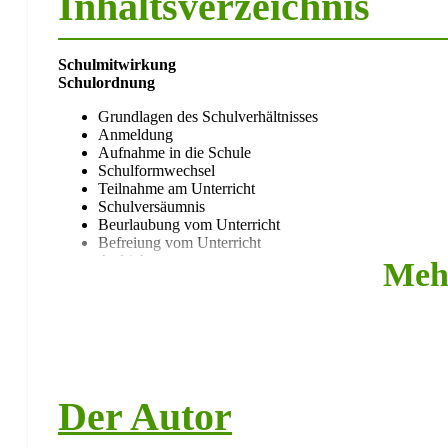
Inhaltsverzeichnis
Schulmitwirkung
Schulordnung
Grundlagen des Schulverhältnisses
Anmeldung
Aufnahme in die Schule
Schulformwechsel
Teilnahme am Unterricht
Schulversäumnis
Beurlaubung vom Unterricht
Befreiung vom Unterricht
Aufsicht
Meh
Erzieherische Einwirkungen
Ordnungsmaßnahmen
Entlassung von der Schule
Leistungsbewertung
Schriftliche Arbeiten und Übungen
Zeugnisse
Versetzung
Der Autor
Wiederholung, Rücktritt, Vorversetzung
Nachprüfung
Übergänge – Primarstufe