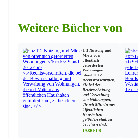
Beratungsgespräche
Übergänge und Abschlüsse - Sekundarstufe I
Abschlussprüfung - Sekundarstufe I
Schule und Erziehungsberechtigte
Weitere Bücher von
Übertragbare Krankheiten
Unfallverhütung, Schülerunfallversicherung
Unterricht
T 2 Nutzung und
Miete von
Unterrichtsveranstaltungen
öffentlich
Betriebspraktikum
geförderten
Schüler ausländischer Herkunft
Wohnungen
Stand 2012
Rechtsvorschriften,
Lehrkräfte
die bei der
Bewirtschaftung
Beurlaubung / Dienstbefreiung / Krankmeldung
und Verwaltung
von Wohnungen,
Unfälle / Haftung
die mit Mitteln aus
Allgemeines Dienstrecht
öffentlichen
Mehrarbeit
Haushalten
Nebentätigkeit
gefördert sind, zu
Sonstiges
beachten sind.
Entlastungsstunden
19,80 EUR
Fürsorge