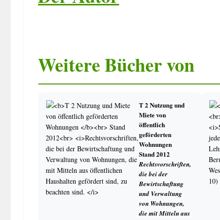
Leistungsbewertung/Zeugnisse/Übergänge
Schullaufbahnempfehlung der Grundschule
Leistungsbewertung
Weitere Bücher von
Grundschule
Sonderpädagogischer Förderbedarf
Versetzung/Abschluss
T 2 Nutzung und
Zeugnisse
Miete von
öffentlich
Grundschule
geförderten
Förderschule
Wohnungen
Realschule
Stand 2012
Integrierte Gesamtschule
Rechtsvorschriften,
Gymnasium (Sek I)
die bei der
Bewirtschaftung
und Verwaltung
Schüler
von Wohnungen,
die mit Mitteln aus
Schulbesuchszeit