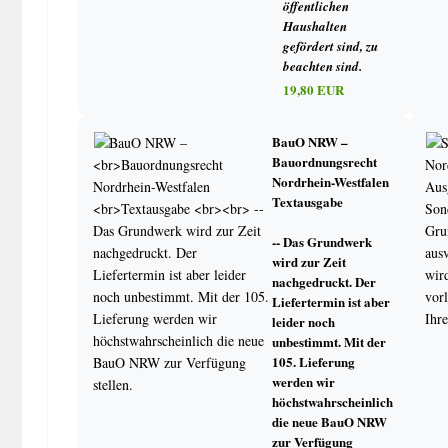
öffentlichen
Schülervertretung
Haushalten
Ordnungsmaßnahmen / Erziehungsmittel
gefördert sind, zu
Lernmittel
beachten sind.
19,80 EUR
Erziehungsberechtigte
BauO NRW –
Elternvertretung
Bauordnungsrecht
Elterninformation
Nordrhein-Westfalen
Textausgabe
Schulorganisation
-- Das Grundwerk
wird zur Zeit
Stundentafel, Stundenplan, Organisationsplan
nachgedruckt. Der
Listen und Verzeichnisse
Liefertermin ist aber
Mitteilung, Anträge, Meldungen, Informationen
leider noch
Allgemeine Verwaltung
unbestimmt. Mit der
Datenschutz
105. Lieferung
Unfallverhütung/Erste Hilfe/Brandschutz und Evakuierun
werden wir
höchstwahrscheinlich
Schulgesundheitspflege
die neue BauO NRW
Schulpsychologe/Beratungslehrer
zur Verfügung