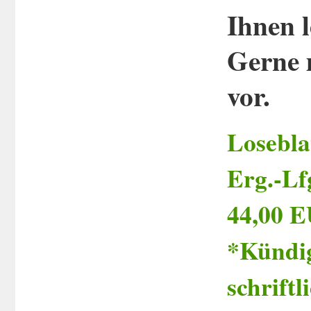
Ihnen l
Gerne 
vor.
Losebla
Erg.-Lf
44,00 E
*Kündig
schrift