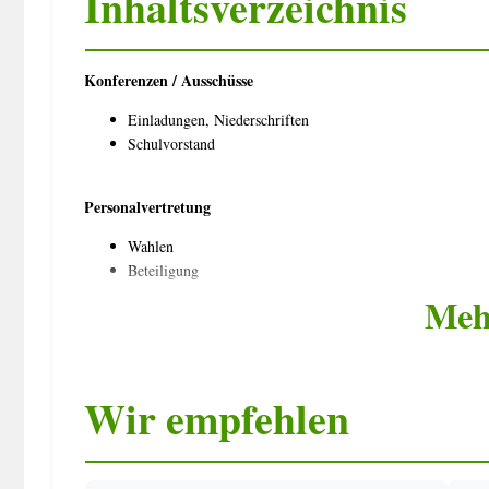
Inhaltsverzeichnis
Konferenzen / Ausschüsse
Einladungen, Niederschriften
Schulvorstand
Personalvertretung
Wahlen
Beteiligung
Meh
Verlässliche Grundschule
Ganztagsschule – äußerschulische Partner
Wir empfehlen
Lehrkräfte
Nebentätigkeit/Mehrarbeit/Beurlaubung/Altersteilzeit