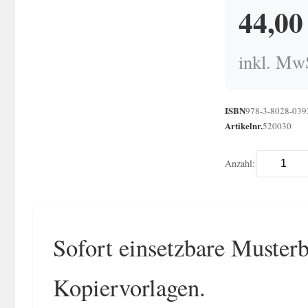
44,0
inkl. MwS
ISBN
978-3-8028-039
Artikelnr.
520030
Anzahl:
Sofort einsetzbare Muster
Kopiervorlagen.