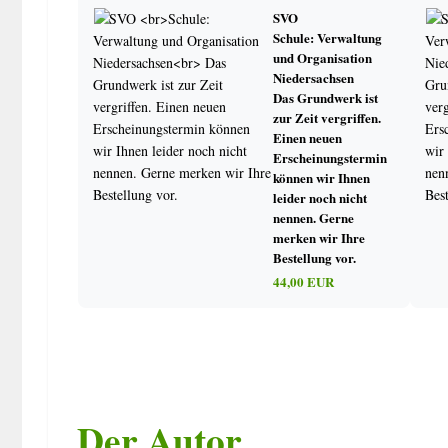
Sonderurlaub
SVO
Lehrerausbildung/Lehrerfortbildung
Schule: Verwaltung
Steuern, Finanzen
und Organisation
Arbeitszeit/Erkrankungen/Unfälle
Niedersachsen
Versetzungen/Bewerbungen
Das Grundwerk ist
zur Zeit vergriffen.
Personalangelegenheiten
Einen neuen
Bestellungen für besondere Aufgaben
Erscheinungstermin
können wir Ihnen
leider noch nicht
Unterricht
nennen. Gerne
Arbeiten
merken wir Ihre
Kurse/Unterricht
Bestellung vor.
Schülerbetriebspraktikum
44,00 EUR
Schulfahrten
Religionsunterricht/Werte und Normen
Unterrichtsbefreiung
Unterricht Schüler/innen nichtdeutscher Herkunftssprache
Sportunterricht
Lehrerinformation
Der Autor
Hausunterricht/Krankenhausunterricht