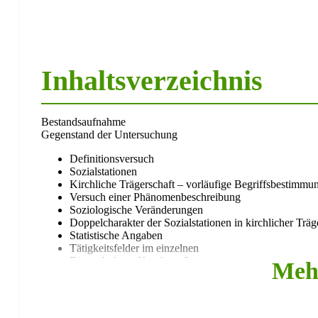
Inhaltsverzeichnis
Bestandsaufnahme
Gegenstand der Untersuchung
Definitionsversuch
Sozialstationen
Kirchliche Trägerschaft – vorläufige Begriffsbestimmu
Versuch einer Phänomenbeschreibung
Soziologische Veränderungen
Doppelcharakter der Sozialstationen in kirchlicher Träg
Statistische Angaben
Tätigkeitsfelder im einzelnen
Die ambulante Krankenpflege
Meh
Die ambulante Altenpflege
Die Haus- und Familienpflege sowie die Dorfhilfe
Akzessorische Aufgaben
Nicht integrierte Aufgabenfelder