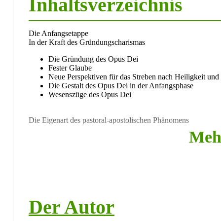
Inhaltsverzeichnis
Die Anfangsetappe
In der Kraft des Gründungscharismas
Die Gründung des Opus Dei
Fester Glaube
Neue Perspektiven für das Streben nach Heiligkeit und 
Die Gestalt des Opus Dei in der Anfangsphase
Wesenszüge des Opus Dei
Die Eigenart des pastoral-apostolischen Phänomens
Meh
Christlicher Glaube und säkulare Wirklichkeiten
Persönliche Verantwortung, Freiheit und Säkularität
Der universale Ruf zur Heiligkeit
Voraussetzungen der Berufung zum Christsein in der W
Auf der Suche nach einer neuen Begrifflichkeit
Das Problem der passenden Rechtsform
Der Autor
Die Approbation des Jahres 1941