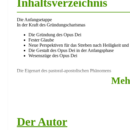
Inhaltsverzeichnis
Die Anfangsetappe
In der Kraft des Gründungscharismas
Die Gründung des Opus Dei
Fester Glaube
Neue Perspektiven für das Streben nach Heiligkeit und 
Die Gestalt des Opus Dei in der Anfangsphase
Wesenszüge des Opus Dei
Die Eigenart des pastoral-apostolischen Phänomens
Meh
Christlicher Glaube und säkulare Wirklichkeiten
Persönliche Verantwortung, Freiheit und Säkularität
Der universale Ruf zur Heiligkeit
Voraussetzungen der Berufung zum Christsein in der W
Auf der Suche nach einer neuen Begrifflichkeit
Das Problem der passenden Rechtsform
Der Autor
Die Approbation des Jahres 1941