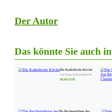
Die Sorge für die Gemeinden
Die Sorge um die Mitarbeiter in der Pastoral
Der Autor
Anhang
Die Entwicklung der kodikarischen Normen
Die Statuten der deutschen Synoden und der deutschen
Tabellarische Übersichten
Das könnte Sie auch in
Die Katholische Kirche
von Hugo Schwendenwein
49,00 EUR
Die Rechtsstellung der