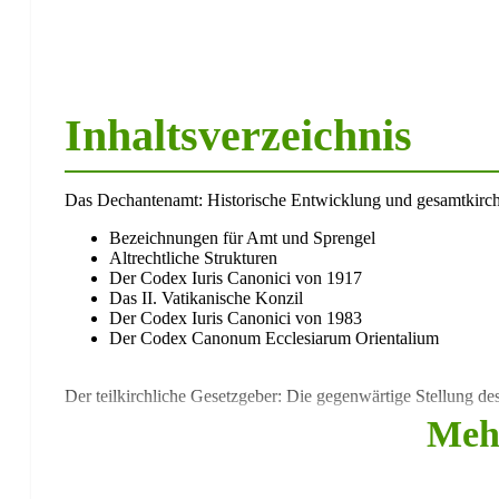
Inhaltsverzeichnis
Das Dechantenamt: Historische Entwicklung und gesamtkirc
Bezeichnungen für Amt und Sprengel
Altrechtliche Strukturen
Der Codex Iuris Canonici von 1917
Das II. Vatikanische Konzil
Der Codex Iuris Canonici von 1983
Der Codex Canonum Ecclesiarum Orientalium
Der teilkirchliche Gesetzgeber: Die gegenwärtige Stellung d
Meh
Die Landesweiten Synoden in Deutschland
Die mittlere Ebene – die Organisation und ihre rechtli
Bestellung und Amtszeit des Dechanten
Die Leitung des Dekanates