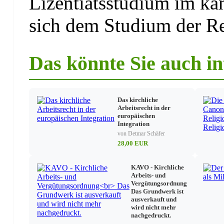
Lizentiatsstudium im ka
sich dem Studium der Re
Die Formen der Exklaustrierung im geltenden Recht
Die gewöhnliche und die auferlegte Exklaustration
Die Rechtsfolgen der Exklaustration im einzelnen
Das könnte Sie auch in
Die Sonderformen für Kleriker kirchlicher Lebensverb
Ergebnisse und Ausblick
Das kirchliche
Arbeitsrecht in der
europäischen
Integration
von Detmar Schäfer
28,00 EUR
KAVO - Kirchliche
Arbeits- und
Vergütungsordnung
Das Grundwerk ist
ausverkauft und
wird nicht mehr
nachgedruckt.