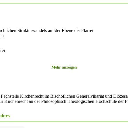
chlichen Strukturwandels auf der Ebene der Pfarrei
en
rei
Mehr anzeigen
henmusik
n der Fachstelle Kirchenrecht im Bischöflichen Generalvikariat und Diözes
ür Kirchenrecht an der Philosophisch-Theologischen Hochschule der F
rträgen
hlers
en