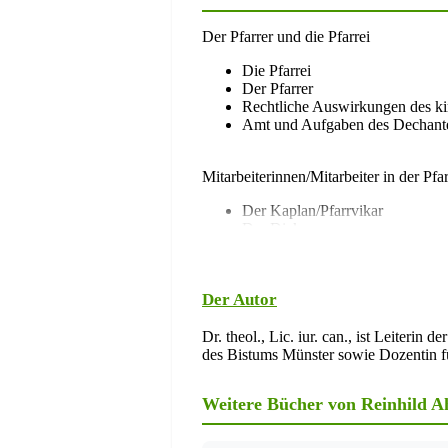
Der Pfarrer und die Pfarrei
Die Pfarrei
Der Pfarrer
Rechtliche Auswirkungen des kir
Amt und Aufgaben des Dechant
Mitarbeiterinnen/Mitarbeiter in der Pfar
Der Kaplan/Pfarrvikar
Der Diakon
Laien im seelsorglichen Dienst
Kirchenmusiker/innen und Kirc
Sakristane, Küster, Mesner
Der Autor
Arbeitsrecht
Dr. theol., Lic. iur. can., ist Leiteri
des Bistums Münster sowie Dozentin f
Einführung in das Arbeitsrecht
Zustandekommen von Arbeitsve
Weitere Bücher von Reinhild A
Beendigung von Arbeitsverträg