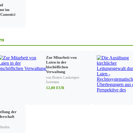
nd
mt im
tes
 Canonici
Synode für den Pfarrgemeinderat
einderates im CIC/1983
derat
en
 des Kirchenvorstandes
Zur Mitarbeit von
 katholischen Kirchenvermögens
Laien in der
bischöflichen
Verwaltung
von Beatrix Laukemper-
Isermann
12,80 EUR
rmung
ellung der
derschaft
cheulen