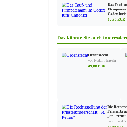
Pfarrgemeinderat:
Das Tauf- u
Firmpatena
Entstehung des Pfarrgemeindera
Codex Iuris
Rahmensatzung der Würzburger 
12,80 EUR
Die Kodifizierung des Pfarrgem
Pfarrpastoralrat und Pfarrgemein
Das könnte Sie auch interessier
Kirchenvorstand
Die geschichtliche Entwicklung
Ordensrecht
Gesetz über die Verwaltung des
von Rudolf Henseler
49,00 EUR
Organisation des Pfarrbüros
Einführung
Aufgaben des Pfarrbüros
Sakramente
Zugehörigkeit zur Kirche
Taufe
Beichte, Kommunion, Fi
Die Rechtsst
Priesterbru
Eheschließung
„St. Petrus“
Begräbnis
von Roland S
34,00 EUR