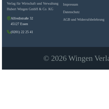
Die weitere Übertragung der Jurisdiktion durch delegier
Verlag für Wirtschaft und Verwaltung
Impressum
Der Verlust der Jurisdiktion
Hubert Wingen GmbH & Co. KG
Die begriffliche Fassung und Abgrenzung der iurisdicti
Datenschutz
Dekretalisten
Gratian
Alfredistraße 32
AGB und Widerrufsbelehrung
Paucapalea
45127 Essen
Rufinus
Stephanus Tornacensis
(0201) 22 25 41
Summa legume
Huguccio
Bernhard von Pavia
Ordo iudiciarius des Codex Bambergensis
Johannes Teutonicus
© 2026 Wingen Verla
Damasus
Tankred
Goffredus von Trani
Sinibaldo (dei) Fieschi (Innocenz IV.)
Bernhard von Parma
Hostiensis
Wilhelm Durantis
Johannes Andreae
Zusammenfassung und Wertung
Rechtsverhältnisse der unmittelbar übertragenen Jurisdi
Wertung
Die Entwicklung von Konzeptionen zur stellvertretend