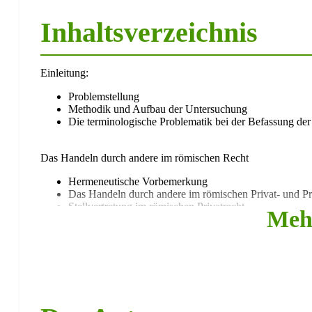
Inhaltsverzeichnis
Einleitung:
Problemstellung
Methodik und Aufbau der Untersuchung
Die terminologische Problematik bei der Befassung de
Das Handeln durch andere im römischen Recht
Hermeneutische Vorbemerkung
Das Handeln durch andere im römischen Privat- und Pr
Stellvertretung im römischen Privatrecht
Meh
Die Regel: Kein Rechtserwerb und kein Verpflichtungsge
Wege zur Ermöglichung eines Handelns durch andere
Das Handeln durch Gewaltunterworfene und die sogena
Der Prokurator
Ermächtigung
Treuhänderschaft und Verfügungsgeschäfte
Nachklassische Entwicklungen
Das Handeln durch andere im römischen Prozessrecht m