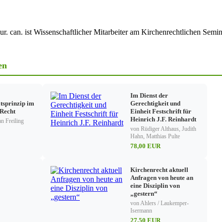
tlichen Jungfräzulichkeitsideals
g im zweiten Jahrhundert
ungfrauenstandes seit dem vierten Jahrhundert
iur. can. ist Wissenschaftlicher Mitarbeiter am Kirchenrechtlichen Sem
im 20. Jahrhundert
rauen in der lateinischen Kirche
en
ng der Jungfrauenweihe
ngen“
Im Dienst der
ischof
ätsprinzip im
Gerechtigkeit und
ihe
 Recht
Einheit Festschrift für
Heinrich J.F. Reinhardt
n Freiling
von Rüdiger Althaus, Judith
he
Hahn, Matthias Pulte
weihten Jungfrauen
78,00 EUR
Kirchenrecht aktuell
Anfragen von heute an
d Dispens von der Jungfrauenweihe?
eine Disziplin von
frauen gemäß c. 604 § 2
„gestern“
von Ahlers / Laukemper-
Isermann
 Jungfrauen nach der Lehre der römisch-katholischen Kirche
27,50 EUR