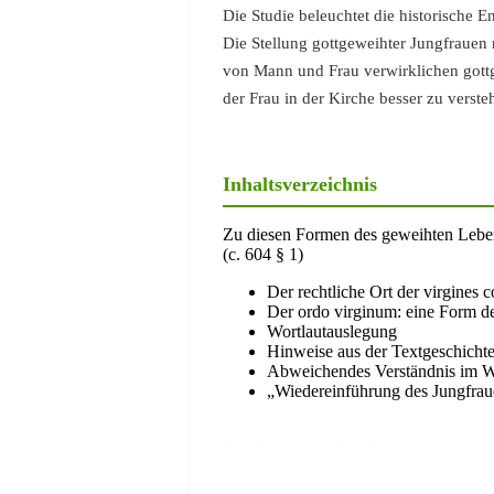
Die Studie beleuchtet die historische 
Die Stellung gottgeweihter Jungfrauen
von Mann und Frau verwirklichen gottg
der Frau in der Kirche besser zu verste
Inhaltsverzeichnis
Zu diesen Formen des geweihten Leben
(c. 604 § 1)
Der rechtliche Ort der virgines
Der ordo virginum: eine Form d
Wortlautauslegung
Hinweise aus der Textgeschicht
Abweichendes Verständnis im W
„Wiedereinführung des Jungfrau
Geschichte von Jungfrauenweihe und 
Entstehung und Institutionalisie