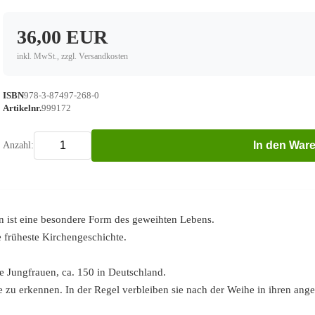
36,00 EUR
inkl. MwSt., zzgl. Versandkosten
ISBN
978-3-87497-268-0
Artikelnr.
999172
In den War
Anzahl:
n ist eine besondere Form des geweihten Lebens.
e früheste Kirchengeschichte.
e Jungfrauen, ca. 150 in Deutschland.
che zu erkennen. In der Regel verbleiben sie nach der Weihe in ihren an