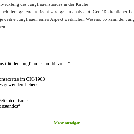
Entwicklung des Jungfrauenstandes in der Kirche.
 nach dem geltenden Recht wird genau analysiert. Gemäß kirchlicher Le
eweihte Jungfrauen einen Aspekt weiblichen Wesens. So kann der Jungf
hen.
s tritt der Jungfrauenstand hinzu …“
 consecratae im CIC/1983
es geweihten Lebens
e
eltkatechismus
enstandes“
ordo virginum
Mehr anzeigen
rung des ordo virginum