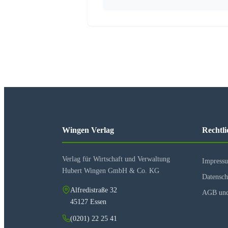
Frauen und Kirche“ nach lehram
Plan Gottes für Mann und Frau
Genius“ der Frau
Die Rolle der Frau in der Kirche
Der Jungfrauenstand – eine spez
Gottgeweihte Jungfrauen als Brä
Keine Jungfrauenweihe für Män
Gottgeweihte Jungfrauen als Sch
Wingen Verlag
Rechtli
Verlag für Wirtschaft und Verwaltung
Impress
Hubert Wingen GmbH & Co. KG
Datensch
Alfredistraße 32
AGB und
45127 Essen
(0201) 22 25 41