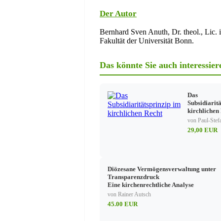
Der historische Kontext des chris
Der Autor
Beginnende Institutionalisierun
Kirchenrechtliche Ordnung des J
Bernhard Sven Anuth, Dr. theol., Lic. 
Entwicklung des ordo virginum 
Fakultät der Universität Bonn.
Die Rechtsstellung gottgeweihter Jungf
Das könnte Sie auch interessier
Voraussetzungen für den Empfa
Partikularkirchliche „Empfehlu
Physische Jungfräulichkeit?
Das
Zulassung durch den Diözesanb
Subsidiarit
Die Spendung der Jungfrauenwe
kirchlichen
Spender
von Paul-Stefa
Ort und Ritus
29,00 EUR
Rechtsfolgen der Jungfrauenwei
Pflichten und Rechte der gottge
Aufnahme in den ordo virginum
Die Jungfrauenweihe
Diözesane Vermögensverwaltung unter
benedictio oder consecratio?
Transparenzdruck
Eheverungültigende Wirkung un
Eine kirchenrechtliche Analyse
Vereinigung gottgeweihter Jung
von Rainer Autsch
45.00 EUR
Stellung und Bedeutung gottgeweihter