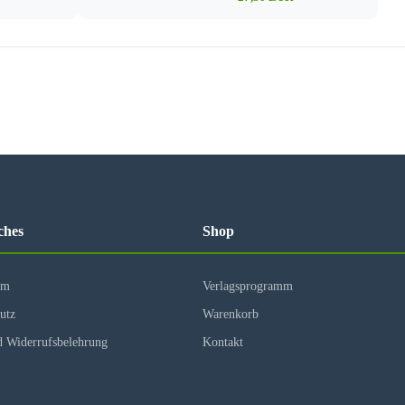
tlicher Geschlechterantrophologie
ifisch weibliche Berufung
ute Christi
ner
western der Diözesanpriester?
ches
Shop
um
Verlagsprogramm
utz
Warenkorb
 Widerrufsbelehrung
Kontakt