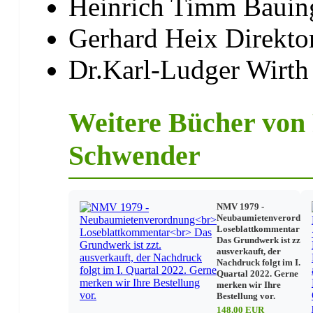
Heinrich Timm Bauing
Wohnungseigentumsgesetz
Gerhard Heix Direktor
Übersicht der Änderungen
Dr.Karl-Ludger Wirth 
Wohnungseigentumsgesetz – Auszug
Einführung zu Teilen der Gewerbeordnung und des Verwa
Bauträgerverordnung
Weitere Bücher von 
Schwender
Steuerliche Vorschriften für den Wohnungsbau
NMV 1979 -
Neubaumietenverordnu
Loseblattkommentar
Das Grundwerk ist zzt.
ausverkauft, der
Nachdruck folgt im I.
Quartal 2022. Gerne
merken wir Ihre
Bestellung vor.
148,00 EUR