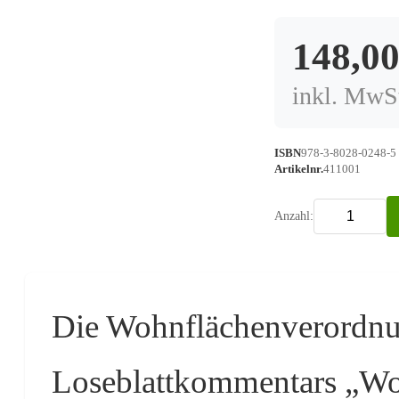
148,0
inkl. MwSt
ISBN
978-3-8028-0248-5
Artikelnr.
411001
Anzahl:
Die Wohnflächenverordnun
Loseblattkommentars „Wo