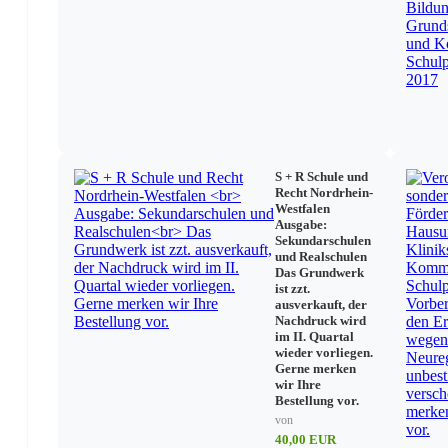
Sport
Besondere Schülergruppen
Unterrichtsvorgaben
Leistungsbewertung/ -feststellung
Primarstufe
S + R Schule und
AO-GS
Recht Nordrhein-
Westfalen
Ausgabe:
Sekundarstufe I
Sekundarschulen
und Realschulen
Das Grundwerk
APO-SI
ist zzt.
Unterricht: Einzelfragen
ausverkauft, der
Nachdruck wird
Organisation: Einzelfragen
im II. Quartal
Zentrale Prüfungen
wieder vorliegen.
Externenprüfung
Gerne merken
wir Ihre
Bestellung vor.
Weiterbildungskollegs
von
40,00 EUR