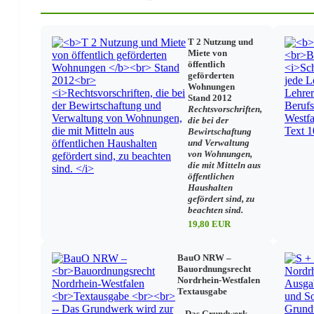
Schüler
T 2 Nutzung und
Miete von
Schulpflicht/Schulbesuch
öffentlich
Förderung/Beratung
geförderten
Sonderpädagogische Förderung
Wohnungen
Jugendschutz/Jugendarbeitsschutz
Stand 2012
Schülerfahrkosten
Rechtsvorschriften,
die bei der
Bewirtschaftung
und Verwaltung
Lehrkräfte
von Wohnungen,
die mit Mitteln aus
öffentlichen
Dienst- und Beamtenrecht
Haushalten
Landesbeamtengesetz
gefördert sind, zu
Laufbahn
beachten sind.
Dienstliche Beurteilung
19,80 EUR
Lehrkräfte mit Behinderungen
Gleichstellung
Freistellungen/Urlaub/Mutterschutz
BauO NRW –
Elternzeit
Bauordnungsrecht
Nordrhein-Westfalen
Fürsorge
Textausgabe
Beihilfe
Arbeitsschutz/Gesundheitsschutz
-- Das Grundwerk