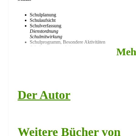
Schulplanung
Schulaufsicht
Schulverfassung
Dienstordnung
Schulmitwirkung
Schulprogramm, Besondere Aktivitäten
Schulprogrammarbeit
Meh
Ganztagsschule
Besondere Aktivitäten
Schulordnung
Schulverhältnis
Unterrichtsbesuch
Aufsicht
Gefahrenschutz
Der Autor
Gesundheit/Schutz vor Krankheiten
Verwaltung der Schule
Geschäftsverkehr
Personalverwaltung
Wirtschaftliche Angelegenheiten
Daten, Akten
Lehr-, Lernmittel
Weitere Bücher von
Verwaltungsverfahren