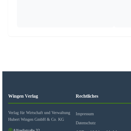
APO-WbK
Einzelfragen
Gymnasiale Oberstufe
APO-GOSt (B)
APO-GOSt (C)
Unterricht: Einzelfragen
Organisation: Einzelfragen
Abitur
Abitur: Einzelfragen
Abitur: Vorgaben und Termine
Wingen Verlag
Rechtliches
Abitur: Externenprüfung
Verlag für Wirtschaft und Verwaltung
Impressum
Hubert Wingen GmbH & Co. KG
Datenschutz
Alfredistraße 32