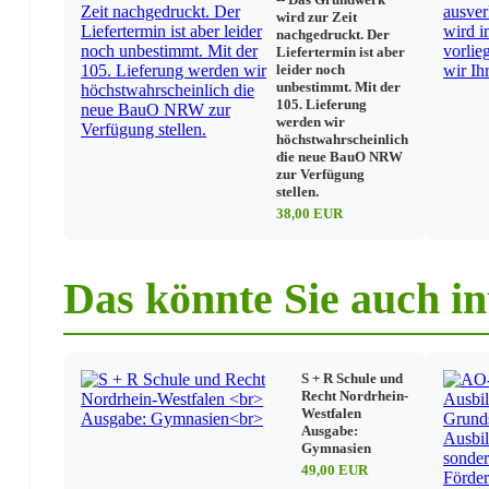
Arbeitszeit/Pflichtstunden
wird zur Zeit
Besoldung, Vergütungen
nachgedruckt. Der
Besoldung/Entgelte
Liefertermin ist aber
Nebentätigkeit/Mehrarbeit
leider noch
Reisekosten
unbestimmt. Mit der
105. Lieferung
Sonstige Vergütungen
werden wir
Tarifbeschäftigte
höchstwahrscheinlich
Teilzeitbeschäftigte
die neue BauO NRW
Einstellung/Versetzung
zur Verfügung
Einstellung/Stellenausschreibung
stellen.
Versetzung
38,00 EUR
Lehrerausbildung
Ausbildung
Vorbereitungsdienst/Einführung in den Schuldienst
Das könnte Sie auch in
Zusatzqualifikationen
Fortbildung
Sonstige Tätigkeiten/Sonstige Beschäftigte
S + R Schule und
Unterricht
Recht Nordrhein-
Westfalen
Ausgabe:
Unterrichtversorgung
Gymnasien
Fächer
49,00 EUR
Religion