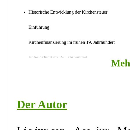
Historische Entwicklung der Kirchensteuer
Einführung
Kirchenfinanzierung im frühen 19. Jahrhundert
Entwicklung im 19. Jahrhundert
Meh
Weimarer Reichsverfassung
Kirchensteuer während des Nationalsozialismus
Der Autor
Kirchensteuer in der DDR
Rechtsgrundlagen der Kirchensteuer
Verfassungsrechtliche Grundlagen