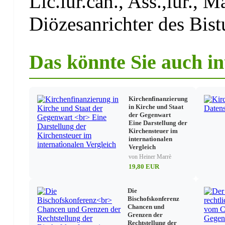
Lic.iur.can., Ass.,iur., M
Diözesanrichter des Bis
Konkordatsrechtliche Grundlagen
Einfachgesetzliche Grundlagen
Das könnte Sie auch in
Innerkirchliches Recht
Anspruch der Kirchen auf Kirchensteuer und Grenzen 
Kirchenfinanzierung
in Kirche und Staat
der Gegenwart
Grenzen des Rechts auf Kirchensteuererhebung
Eine Darstellung der
Kirchensteuer im
internatìonalen
Inhalt des Rechts auf Kirchensteuererhebung
Vergleich
von Heiner Marrè
19,80 EUR
Die Kapitalertragsteuer im System des Einkommensteue
Die
Bischofskonferenz
Grundzüge der neuen Kapitalertragsteuer
Chancen und
Grenzen der
Die Übergangslösung zur Kirchensteuer auf Kapitalert
Rechtstellung der