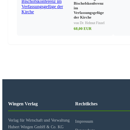
Die Rechtslage seit dem 1.Januar 2015
Bischofskonferenz
im
Verfassungsgefüge
der Kirche
Grundlage
von Dr. Helmut Finzel
68,00 EUR
Automatisches Abzugsverfahren
Veranlagungsverfahren
Rechtmäßigkeit des automatisierten Verfahrens
Verfassungsmäßigkeit des § 51a EStG
Die Rechtmäßigkeit der Heranziehung der Abzugsverpf
Datenschutzrechtliche Aspekte
Wingen Verlag
Rechtliches
Kirchensteuererhebung von Nichtmitgliedern
Verlag für Wirtschaft und Verwaltung
Impressum
Hubert Wingen GmbH & Co. KG