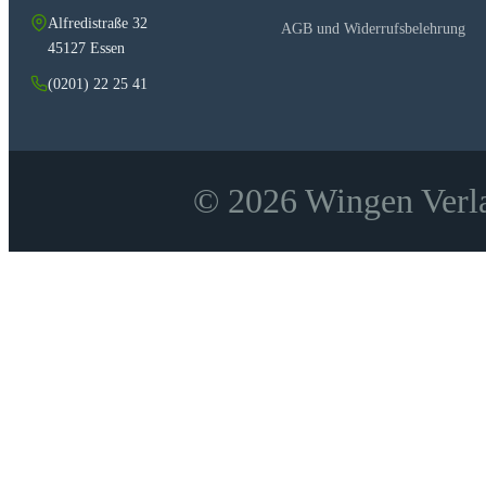
Alfredistraße 32
AGB und Widerrufsbelehrung
Haustechnik
45127 Essen
Wasserversorgung
(0201) 22 25 41
Elektroinstallationen
Heizungsbau
Raumlufttechnische Anlagen, Klimaanlagen
Inneneinrichtung
© 2026 Wingen Verla
Fußbodenbeläge
Möbel
Fertigbau