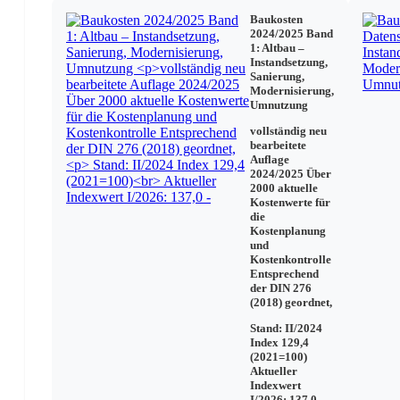
Sanierung künstlicher Mineralfasern (KMF(
Baukosten
Sanierung von Gebäuden, die durch ausgasfähige Subst
2024/2025 Band
Schlussbemerkung
1: Altbau –
Instandsetzung,
Sanierung,
Modernisierung,
Schadstoffkatalog
Umnutzung
Biozide Wirkstoffe
vollständig neu
Biozide Salze
bearbeitete
Organische Biozide in lösungsmittelhaltigen Anstrichen
Auflage
Konservierungsmittel
2024/2025 Über
Steinkohlenteeröl „Carbolineum“
2000 aktuelle
Kostenwerte für
die
Kostenplanung
Flammschutzmittel für Holz
und
Organische Lösungsmittel (VOC)
Kostenkontrolle
Kunststoffe
Entsprechend
der DIN 276
Kunststoffliste
(2018) geordnet,
Kunststoffzusätze
Stand: II/2024
Index 129,4
(2021=100)
Polychlorierte Biphenyle (PCB)
Aktueller
Polychlorierte Dibenzodioxine und –furane (PCDD/F)
Indexwert
Polyzyklische aromatische Kohlenwasserstoffe (PAK)
I/2026: 137,0 -