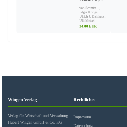
Formaldehyd
Metalle
von Schmitz +,
Schadstoffe mit faserartiger Struktur
Edgar Krings,
Ulrich J. Dahlhaus,
Ulli Meisel
Asbest
34,00 EUR
Künstliche Mineralfasern (KMF)
Baustoffkatalog
Rohbau
Tiefbau
Hochbau
Ausbau
Dachdeckungen
Dachdämmungen
Dachabdichtungen
Wingen Verlag
Rechtliches
Fußböden
Innenwandverkleidungen
Unterdecken und Zwischendecken
Verlag für Wirtschaft und Verwaltung
Fenster, Türen, Zargen
Impressum
Bauhilfsstoffe
Hubert Wingen GmbH & Co. KG
Datenschutz