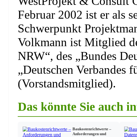
WestProjekt & Consult 
Kosten
Februar 2002 ist er als s
Kostenstrukturierung
Kostenoptimierung
Schwerpunkt Projektman
Kostenbegrenzung/Design to cost
Folgekosten (Betriebs- und Bauunterhaltskosten)
Volkmann ist Mitglied 
DV-gestütztes Kostenmanagement in Verbindung mit d
NRW“, des „Bundes Deut
Termine
„Deutschen Verbandes fü
Termindarstellungsmethoden
Zeitplan beim Baugeschehen
Ablauf der Terminplanungsarbeit
(Vorstandsmitglied).
Fortschrittskontrolle
Termin im juristischen Verständnis
Zusammenfassung
Das könnte Sie auch in
Das Projekthandbuch als Führungsinstrument
Ablagekonventionen
One page-Mangement
Baukostenrichtwerte –
Anforderungen und