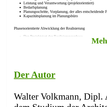
Leistung und Verantwortung (projektorientiert)
Bedarfsplanung
Planungsschritte, Vorplanung, der alles entscheidende 
Kapazitätsplanung im Planungsbüro
Phasenorientierte Abwicklung der Realisierung
Der Projektstart der Realisierungsphase
Meh
Klärung der Projektorganisation
Entwicklung der technischen Lösung
Prozesssteuerung
Kundenbetreuung während und nach der Gewährleistun
Störungen im Projekt – Vier Säulen der Qualität
Der Autor
Qualität des Auftraggebers
Qualität des Projektleiters und der Teammitarbeiter
Qualität der Objektplanung (Entwurf/Konstruktion)
Qualität der Abläufe (Prozesse)
Die am Projekt Beteiligten und ihr Zusammenwirken
Walter Volkmann, Dipl. 
Projektmanagement – intern/extern