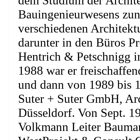
dem Studium der Archite
Einsatzmöglichkeiten von Projektmanagement
Bauingenieurwesens zun
Der Generalplaner
Nutzer-Management/Stakeholder-Management
verschiedenen Architekt
Hierarchien in der Projektabwicklung
darunter in den Büros P
Das Hierarchiemodell des Bauteams
Hierarchie der Planungsentscheidungen
Hentrich & Petschnigg i
Organisation, Koordination, Information, Dokumentation
1988 war er freischaffen
Organisation/Planung der Planung
und dann von 1989 bis 1
Koordination – ein Kernproblem
Information
Dokumentation
Suter + Suter GmbH, Arc
Düsseldorf. Von Sept. 1
Qualität
ISO-Qualität
Volkmann Leiter Bauman
Objektqualität
Projektqualität