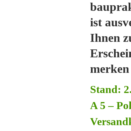
bauprak
ist aus
Ihnen z
Erschei
merken 
Stand: 2
A 5 – Po
Versandk