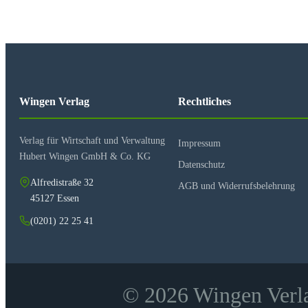
Vorbereitung und Durchführung von Besprechungen
Richtlinie für die Projektrealisierung
Projekthandbuch
Einführung
Projektgegenstand/Projektumfeld
Wingen Verlag
Rechtliches
Öffentliche Belange/Behörden
Aufbaustruktur
Ablaufstruktur
Qualität
Verlag für Wirtschaft und Verwaltung
Impressum
Kosten
Hubert Wingen GmbH & Co. KG
Termine
Datenschutz
Versicherungen, Verträge
Alfredistraße 32
AGB und Widerrufsbelehrung
Informationsverarbeitung
45127 Essen
Dokumentation
Bauleitung
(0201) 22 25 41
Projektinterna
© 2026 Wingen Verla