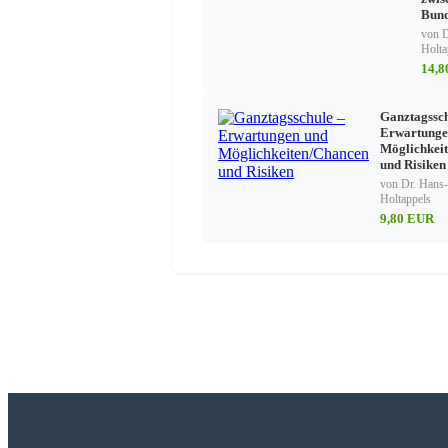
Bund
von D
Holta
14,
Ganztagssch
Erwartunge
Möglichkei
und Risiken
von Dr. Hans-
Holtappels
9,80 EUR