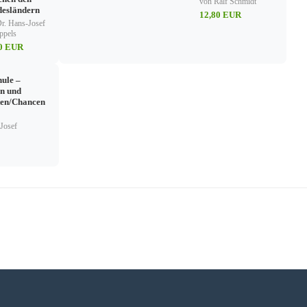
von Ralf Schmidt
esländern
12,80 EUR
r. Hans-Josef
ppels
80 EUR
ule –
n und
ten/Chancen
Josef