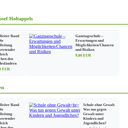
chulleitertätigkeit im Widerspruch
leiters – Beispiele
osef Holtappels
ung von Schulleitern
lleiter Band
Ganztagsschule –
maßnahmen
Die
Erwartungen und
lleitung
Möglichkeiten/Chancen
wertender
und Risiken
leich
9,80 EUR
chen den
esländern
ebogens und der Stichprobe
80 EUR
rinnen und Leiter von Schulen und Studienseminaren, deren ständige Ver
ltung Beauftragte (Schulleitungsseminar) RdErl. d. Kultusministers v
en
lleiter Band
Schule ohne Gewalt
Die
Was tun gegen
lleitung
Gewalt unter
wertender
Kindern und
leich
Jugendlichen?
chen den