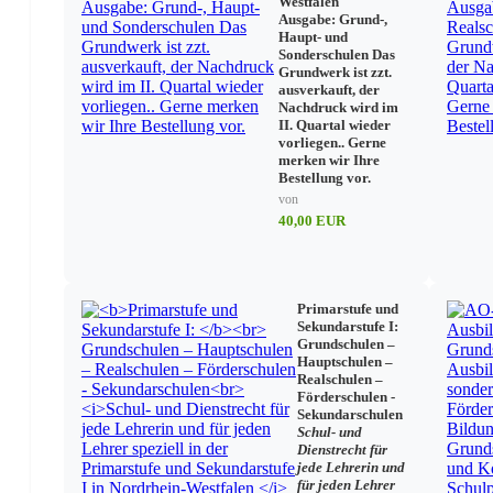
Westfalen
Ausgabe: Grund-,
Haupt- und
Gymnasium
Sonderschulen Das
Grundwerk ist zzt.
ausverkauft, der
Erprobungsstufe
Nachdruck wird im
Gymnasiale Oberstufe – Abiturprüfung
II. Quartal wieder
Zeugnisse – Sek I
vorliegen.. Gerne
merken wir Ihre
Bestellung vor.
von
40,00 EUR
Primarstufe und
Sekundarstufe I:
Grundschulen –
Hauptschulen –
Realschulen –
Förderschulen -
Sekundarschulen
Schul- und
Dienstrecht für
jede Lehrerin und
für jeden Lehrer