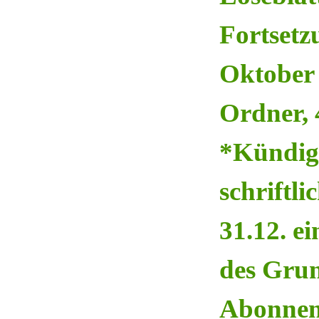
Fortsetz
Oktober 
Ordner, 
*Kündigu
schriftl
31.12. e
des Grun
Abonnen