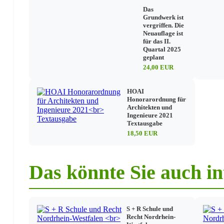
Das
Grundwerk ist
Lehrkräfte
vergriffen. Die
Neuauflage ist
Beurlaubung/Dienstbefreiung/Krankmeldung
für das II.
Unfälle/Haftung
Quartal 2025
Allgemeines Dienstrecht
geplant
Mehrarbeit
24,00 EUR
Nebentätigkeit
Sonstiges
Entlastungsstunden
HOAI
Fürsorge
Honorarordnung für
Architekten und
Ingenieure 2021
Textausgabe
Allgemeine Schulverwaltung
18,50 EUR
Schülerverzeichnisse/Listen
Inventar
Lehr- und Lernmittel
Das könnte Sie auch in
Haushalt
Unterrichtsplanung
Wochenpläne
Sonstiges
Schulwanderungen und Schulfahrten
S + R Schule und
Datenschutz
Recht Nordrhein-
Schadensfälle in Schulen