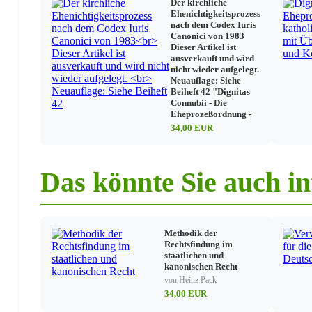
Soziale Kommunikationsmittel
Der kirchliche
Ehenichtigkeitsprozess
Glaubensbekenntnis
nach dem Codex Iuris
Canonici von 1983
Dieser Artikel ist
Das Heiligungsamt der Kirche
ausverkauft und wird
nicht wieder aufgelegt.
Sakramente
Neuauflage: Siehe
Die übrigen gottesdienstlichen Handlungen
Beiheft 42 "Dignitas
Heilige Orte und Zeiten
Connubii - Die
Eheprozeßordnung -
34,00 EUR
Das Kirchenvermögen
Gütererwerb
Das könnte Sie auch in
Güterverwaltung
Verträge
Willensverfügungen und Stiftungen
Methodik der
Strafrecht
Rechtsfindung im
staatlichen und
Straftaten und Strafen im Allgemeinen
kanonischen Recht
Strafen für einzelne Straftaten
von Heinz Pack
34,00 EUR
Prozessrecht