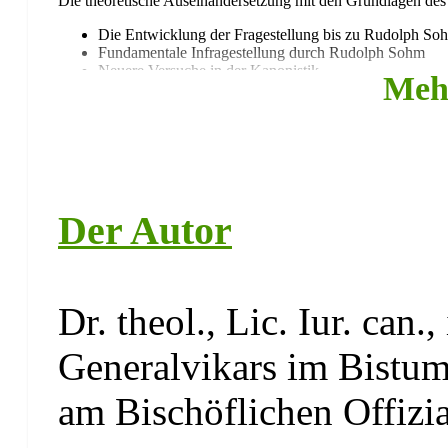
Die theoretische Auseinandersetzung mit den Grundlagen des 
Die Entwicklung der Fragestellung bis zu Rudolph So
Fundamentale Infragestellung durch Rudolph Sohm
Neuere Versuche in der Kanonistik
Meh
Grundanliegen der Kanonistik heute
Theologische Grundlegung des Kirchenrechts bei Papst Paul 
Ausgewählte Ansprachen in chronologischer Reihenfo
Elemente einer Grundlegung des Kirchenrechts nach Pa
Der Autor
Ausblick: Das bleibende Verdienst Papst Pauls VI. für die G
Lebensdaten Papst Pauls VI.
Dr. theol., Lic. Iur. can.
Generalvikars im Bistum
am Bischöflichen Offizia