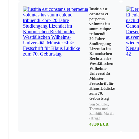
Iustitia est
constans et
perpetua
voluntas ius
suum cuique
tribuendi
20 Jahre
Studiengang
Lizentiat im
Kanonischen
Recht an der
Westfälischen
Wilhelms-
Universtität
Münster
Festschrift für
Klaus Lüdicke
zum 70.
Geburtstag
von Schüller,
Thomas und
Zumbült, Martin
(Hrsg.)
48,00 EUR