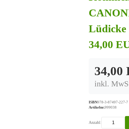
CANONIC
Lüdicke 
34,00 EU
34,00
inkl. MwSt
ISBN
978-3-87497-227-7
Artikelnr.
999038
Anzahl: