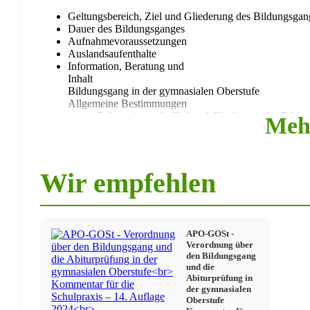
Geltungsbereich, Ziel und Gliederung des Bildungsgan
Dauer des Bildungsganges
Aufnahmevoraussetzungen
Auslandsaufenthalte
Information, Beratung und
Inhalt
Bildungsgang in der gymnasialen Oberstufe
Allgemeine Bestimmungen
Geltungsbereich, Ziel und Gliederung des Bildu
Meh
Dauer des Bildungsganges
Aufnahmevoraussetzungen
Auslandsaufenthalte
Information, Beratung und Dokumentation der S
Wir empfehlen
Bestimmungen für den Unterricht
Grundstruktur der Unterrichtsorganisation und 
Aufgabenfelder und Unterrichtsfächer
Einführungsphase
APO-GOSt -
Versetzung in die Qualifikationsphase
Verordnung über
Nachprüfung
den Bildungsgang
Qualifikationsphase
und die
Wahl der Abiturfächer
Abiturprüfung in
der gymnasialen
Oberstufe
Leistungsbewertung