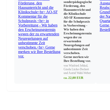
sonderpädagogische
Anlage 3: Zeugnis Einführungsphase
Förderung, den
Anlage 4: Abgangszeugnis Einführungsphase
Hausunterricht und
Anlage 5a: Bescheinigung über die Schullaufbah
die Klinikschule
Anlage 5b: Zulassung zur Abiturprüfung
AO-SF Kommentar
Anlage 6: Abgangszeugnis ohne Fachhochschulreif
für die Schulpraxis
Abgangszeugnis mit Fachhochschulreife (schulisc
in Vorbereitung -
Anlage 7: Bescheinigung über die Schullaufbah
Wir haben den
Erscheinungstermin
Anlage 8: Tabelle für die Bildung eines Prüfung
wegen der zu
Lernleistung (Verhältnis 2:1)
erwartenden
Anlage 9: Tabelle für die Bildung eines Prüfungs
Neuregelungen auf
Lernleistung
unbestimmte Zeit
Anlage 10: Nichtzulassung zur Abiturprüfung mi
verschoben.
Anlage 11: Nichtzulassung zur Abiturprüfung mi
Gerne merken wir
Anlage 12: Zeugnis der Allgemeinen Hochschulr
Ihre Bestellung vor.
Anlage 13: Tabelle zur Errechnung der Abiturdur
von Winfried Jehkul,
Anlage 14: Bescheinigung bilingualer Bildungsg
Gisela Lücke-Deckert
und Astrid Wahl-Weber
Anlage 15: Latinum, kleines Latinum, Graecum
Anlage 16: Erwerb des schulischen Teils der Fac
ca. 22,00 EUR
Anlage 16a: Anrechenbare Kurse zum Erwerb de
Anlage 17: Nichtbestehen der Abiturprüfung mit
Anlage 18: Nichtzulassung zur Wiederholungspr
gymnasialen Oberstufe
Anlage 19: Mündliche Kommunikationsprüfungen
Schüler